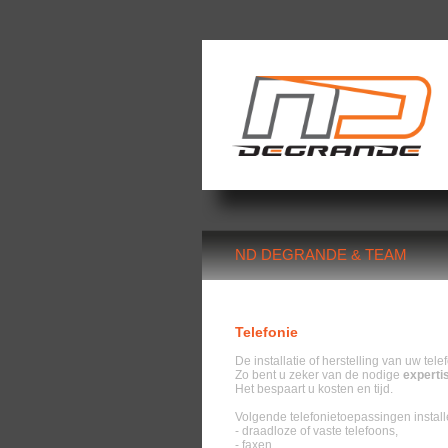
ND DEGRANDE & TEAM
Telefonie
De installatie of herstelling van uw tel
Zo bent u zeker van de nodige
experti
Het bespaart u kosten en tijd.
Volgende telefonietoepassingen installe
- draadloze of vaste telefoons,
- faxen,