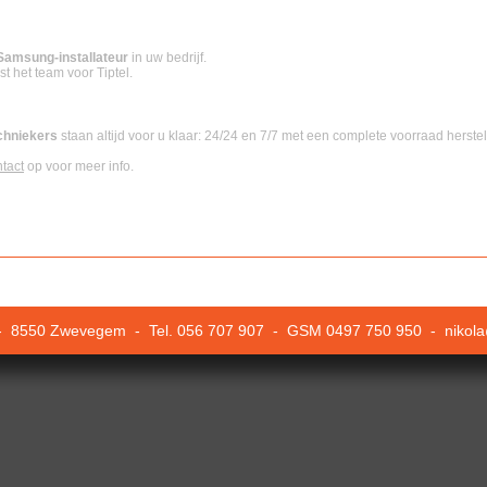
Samsung-installateur
in uw bedrijf.
st het team voor Tiptel.
chniekers
staan altijd voor u klaar: 24/24 en 7/7 met een complete voorraad herste
tact
op voor meer info.
 - 8550 Zwevegem - Tel. 056 707 907 - GSM 0497 750 950 -
nikol