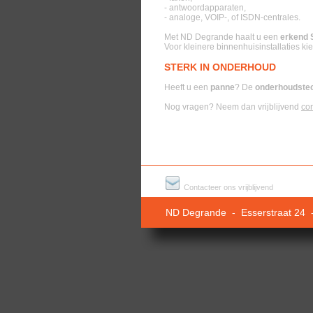
- antwoordapparaten,
- analoge, VOIP-, of ISDN-centrales.
Met ND Degrande haalt u een
erkend 
Voor kleinere binnenhuisinstallaties kie
STERK IN ONDERHOUD
Heeft u een
panne
? De
onderhoudste
Nog vragen? Neem dan vrijblijvend
con
Contacteer ons vrijblijvend
ND Degrande - Esserstraat 24