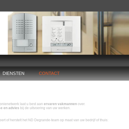
DIENSTEN
CONTACT
efonienetwerk laat u best aan
ervaren vakmannen
over.
se en advies
bij de uitvoering van uw werken.
ert of herstelt het ND Degrande-team op maat van uw bedrijf of thuis: