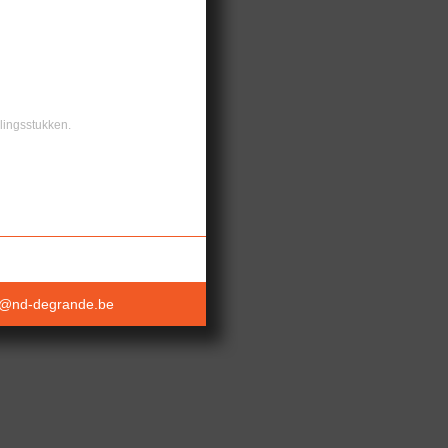
llingsstukken.
a@nd-degrande.be